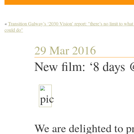
«
Transition Galway’s ‘2030 Vision’ report: "there’s no limit to wha
could do"
29 Mar 2016
New film: ‘8 days
We are delighted to p