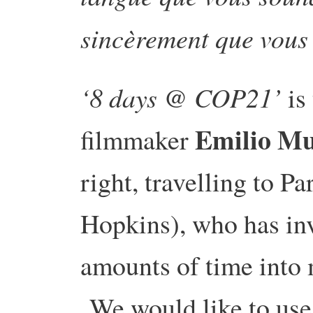
sincèrement que vous 
‘8 days @ COP21’
is
Emilio M
filmmaker
right, travelling to P
Hopkins), who has in
amounts of time into 
We would like to use 